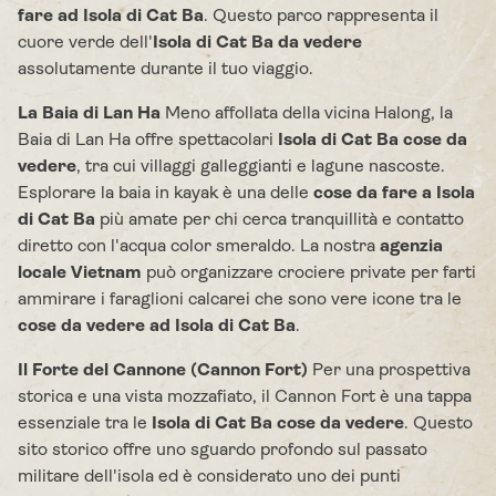
fare ad Isola di Cat Ba
. Questo parco rappresenta il
cuore verde dell'
Isola di Cat Ba da vedere
assolutamente durante il tuo viaggio.
La Baia di Lan Ha
Meno affollata della vicina Halong, la
Baia di Lan Ha offre spettacolari
Isola di Cat Ba cose da
vedere
, tra cui villaggi galleggianti e lagune nascoste.
Esplorare la baia in kayak è una delle
cose da fare a Isola
di Cat Ba
più amate per chi cerca tranquillità e contatto
diretto con l'acqua color smeraldo. La nostra
agenzia
locale Vietnam
può organizzare crociere private per farti
ammirare i faraglioni calcarei che sono vere icone tra le
cose da vedere ad Isola di Cat Ba
.
Il Forte del Cannone (Cannon Fort)
Per una prospettiva
storica e una vista mozzafiato, il Cannon Fort è una tappa
essenziale tra le
Isola di Cat Ba cose da vedere
. Questo
sito storico offre uno sguardo profondo sul passato
militare dell'isola ed è considerato uno dei punti