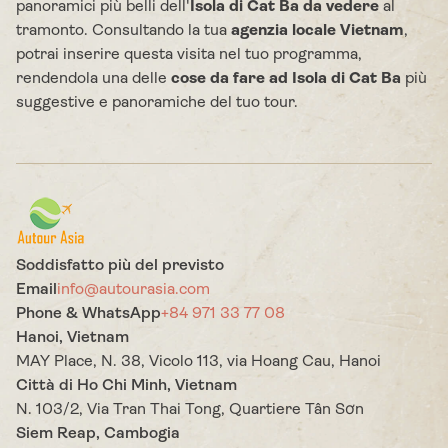
panoramici più belli dell'
Isola di Cat Ba da vedere
al
tramonto. Consultando la tua
agenzia locale Vietnam
,
potrai inserire questa visita nel tuo programma,
rendendola una delle
cose da fare ad Isola di Cat Ba
più
suggestive e panoramiche del tuo tour.
Soddisfatto più del previsto
Email
info@autourasia.com
Phone & WhatsApp
+84 971 33 77 08
Hanoi, Vietnam
MAY Place, N. 38, Vicolo 113, via Hoang Cau, Hanoi
Città di Ho Chi Minh, Vietnam
N. 103/2, Via Tran Thai Tong, Quartiere Tân Sơn
Siem Reap, Cambogia