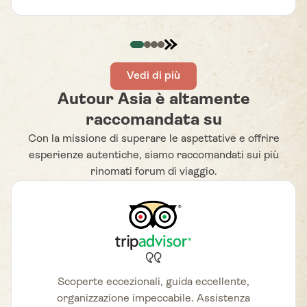
organizzato, le esperienze locali autentiche e le
guide estremamente professionali e appassionate
della cultura del posto. Grazie ad Autour Asia, non
ci siamo limitati a visitare i luoghi, ma abbiamo
vissuto davvero il viaggio, entrando in contatto
Vedi di più
con le comunità locali. Consigliamo vivamente
Autour Asia è altamente
Autour Asia e non vediamo l’ora di partire di nuovo
raccomandata su
con loro.
Con la missione di superare le aspettative e offrire
esperienze autentiche, siamo raccomandati sui più
rinomati forum di viaggio.
Scoperte eccezionali, guida eccellente,
organizzazione impeccabile. Assistenza