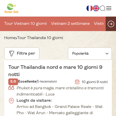
Tour Vietnam 10 giorni
Vietnam 2 settimane
Vietnam 15 
Home
Tour Thailandia 10 giorni
Filtra per
Tour Thailandia nord e mare 10 giorni 9
notti
5.0
Eccellente
5 recensioni
10 giorni 9 notti
Phuket è pura magia, mare cristallino e tramonti
indimenticabili - Luca
Luoghi da visitare:
Arrivo ad Bangkok - Grand Palace Reale - Wat
Pho - Wat Arun - Mercato galleggiante di