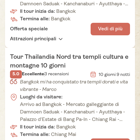
Damnoen Saduak - Kanchanaburi - Ayutthaya -
Palazzo d’Estate di Bang Pa-In - Volo per Phuket
Il tour inizia da:
Bangkok
- Bangkok - Partenza da Bangkok
Termina alle:
Bangkok
Offerta speciale
Vedi di più
Attrazioni principali
Tour Thailandia Nord tra templi cultura e
montagne 10 giorni
5.0
Eccellente
3 recensioni
10 giorni 9 notti
Bangkok mi ha conquistato tra templi dorati e vita
vibrante - Marco
Luoghi da visitare:
Arrivo ad Bangkok - Mercato galleggiante di
Damnoen Saduak - Kanchanaburi - Ayutthaya -
Palazzo d’Estate di Bang Pa-In - Chiang Rai -
Crociera sul Mae Kok - Triangolo d’Oro - Chiang
Il tour inizia da:
Bangkok
Mai - Santuario della giungla degli elefanti -
Termina alle:
Chiang Mai