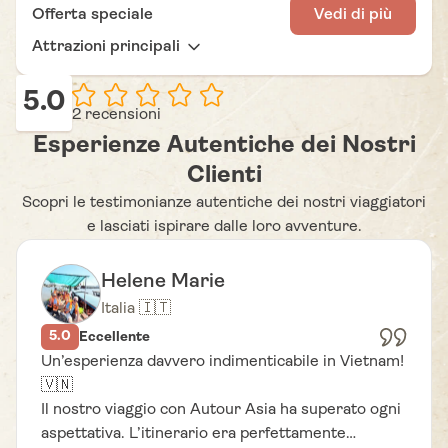
Trekking a Mae Sapok - Partenza dalla Chiang
Offerta speciale
Vedi di più
Mai
Attrazioni principali
5.0
2 recensioni
Esperienze Autentiche dei Nostri
Clienti
Scopri le testimonianze autentiche dei nostri viaggiatori
e lasciati ispirare dalle loro avventure.
Helene Marie
Italia 🇮🇹
5.0
Eccellente
Un’esperienza davvero indimenticabile in Vietnam!
🇻🇳
Il nostro viaggio con Autour Asia ha superato ogni
aspettativa. L’itinerario era perfettamente
+4