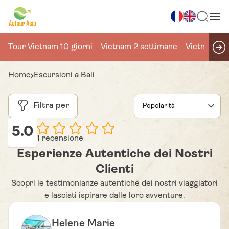
Tour Vietnam 10 giorni
Vietnam 2 settimane
Vietnam 15 
Home
Escursioni a Bali
Filtra per
5.0
1 recensione
Esperienze Autentiche dei Nostri
Clienti
Scopri le testimonianze autentiche dei nostri viaggiatori
e lasciati ispirare dalle loro avventure.
Helene Marie