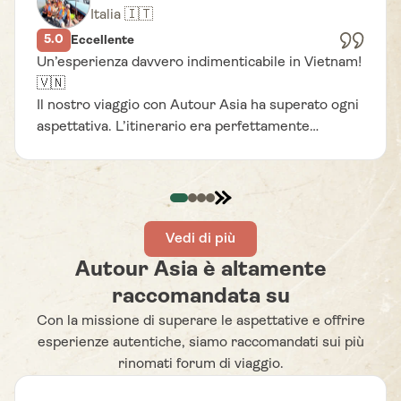
Italia 🇮🇹
5.0
Eccellente
Un’esperienza davvero indimenticabile in Vietnam!
🇻🇳
Il nostro viaggio con Autour Asia ha superato ogni
aspettativa. L’itinerario era perfettamente
+4
organizzato, le esperienze locali autentiche e le
guide estremamente professionali e appassionate
della cultura del posto. Grazie ad Autour Asia, non
ci siamo limitati a visitare i luoghi, ma abbiamo
vissuto davvero il viaggio, entrando in contatto
Vedi di più
con le comunità locali. Consigliamo vivamente
Autour Asia è altamente
Autour Asia e non vediamo l’ora di partire di nuovo
raccomandata su
con loro.
Con la missione di superare le aspettative e offrire
esperienze autentiche, siamo raccomandati sui più
rinomati forum di viaggio.