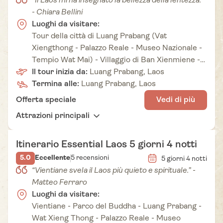
“Il Laos mi ha insegnato la bellezza della lentezza.”
- Chiara Bellini
Luoghi da visitare:
Tour della città di Luang Prabang (Vat
Xiengthong - Palazzo Reale - Museo Nazionale -
Tempio Wat Mai) - Villaggio di Ban Xienmiene -
Villaggio di Long Lao - Cascate di Kuang Si -
Il tour inizia da:
Luang Prabang, Laos
Nong Khiew - Crociera verso Ban Hatsapheuy -
Termina alle:
Luang Prabang, Laos
Villaggio di Sojam - 100 Cascate - Grotte di Pak
Offerta speciale
Vedi di più
Ou.
Attrazioni principali
Itinerario Essential Laos 5 giorni 4 notti
5.0
Eccellente
5 recensioni
5 giorni 4 notti
“Vientiane svela il Laos più quieto e spirituale.” -
Matteo Ferraro
Luoghi da visitare:
Vientiane - Parco del Buddha - Luang Prabang -
Wat Xieng Thong - Palazzo Reale - Museo