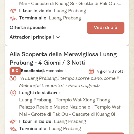
Mai - Cascate di Kuang Si - Grotte di Pak Ou -
Luang Prabang
Il tour inizia da:
Luang Prabang
Termina alle:
Luang Prabang
Offerta speciale
Vedi di più
Attrazioni principali
Alla Scoperta della Meravigliosa Luang
Prabang - 4 Giorni / 3 Notti
5.0
Eccellente
4 recensioni
4 giorni 3 notti
"A Luang Prabang il tempo scorre piano, come il
Mekong al tramonto." - Paolo Cognetti
Luoghi da visitare:
Luang Prabang - Tempio Wat Xieng Thong -
Palazzo Reale e Museo Nazionale - Tempio Wat
Mai - Grotte di Pak Ou - Cascate di Kuang Si
Il tour inizia da:
Luang Prabang
Termina alle:
Luang Prabang