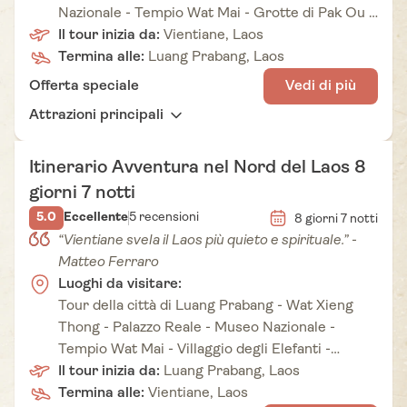
Nazionale - Tempio Wat Mai - Grotte di Pak Ou -
Cascate di Kuang Si
Il tour inizia da:
Vientiane, Laos
Termina alle:
Luang Prabang, Laos
Offerta speciale
Vedi di più
Attrazioni principali
Itinerario Avventura nel Nord del Laos 8
giorni 7 notti
5.0
Eccellente
5 recensioni
8 giorni 7 notti
“Vientiane svela il Laos più quieto e spirituale.” -
Matteo Ferraro
Luoghi da visitare:
Tour della città di Luang Prabang - Wat Xieng
Thong - Palazzo Reale - Museo Nazionale -
Tempio Wat Mai - Villaggio degli Elefanti -
Cascate di Kuang Si - Nong Khiaw - Muang Ngoi
Il tour inizia da:
Luang Prabang, Laos
- Luang Prabang - Vang Vieng - Grotta di Tham
Termina alle:
Vientiane, Laos