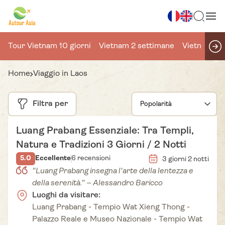
Tour Vietnam 10 giorni
Vietnam 2 settimane
Vietnam 15 
Home
Viaggio in Laos
Filtra per
Luang Prabang Essenziale: Tra Templi,
Natura e Tradizioni 3 Giorni / 2 Notti
5.0
Eccellente
6 recensioni
3 giorni 2 notti
"Luang Prabang insegna l'arte della lentezza e
della serenità." – Alessandro Baricco
Luoghi da visitare:
Luang Prabang - Tempio Wat Xieng Thong -
Palazzo Reale e Museo Nazionale - Tempio Wat