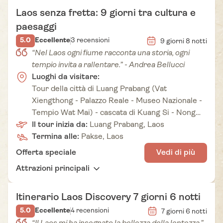
Laos senza fretta: 9 giorni tra cultura e
paesaggi
5.0
Eccellente
3 recensioni
9 giorni 8 notti
“Nel Laos ogni fiume racconta una storia, ogni
tempio invita a rallentare.” - Andrea Bellucci
Luoghi da visitare:
Tour della città di Luang Prabang (Vat
Xiengthong - Palazzo Reale - Museo Nazionale -
Tempio Wat Mai) - cascata di Kuang Si - Nong
Khiew - Muong Ngoy - grotta di Pak Ou - Pakse -
Il tour inizia da:
Luang Prabang, Laos
altopiano di Boloven - Champasak - tempio di
Termina alle:
Pakse, Laos
Wat Phou - isola di Done Khong - Pakse
Offerta speciale
Vedi di più
Attrazioni principali
Itinerario Laos Discovery 7 giorni 6 notti
5.0
Eccellente
4 recensioni
7 giorni 6 notti