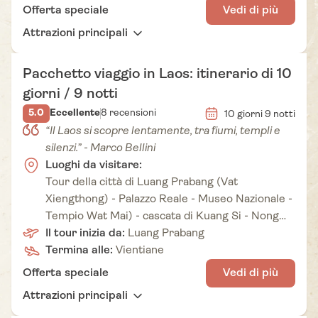
Offerta speciale
Vedi di più
Attrazioni principali
Pacchetto viaggio in Laos: itinerario di 10
giorni / 9 notti
5.0
Eccellente
8 recensioni
10 giorni 9 notti
“Il Laos si scopre lentamente, tra fiumi, templi e
silenzi.” - Marco Bellini
Luoghi da visitare:
Tour della città di Luang Prabang (Vat
Xiengthong) - Palazzo Reale - Museo Nazionale -
Tempio Wat Mai) - cascata di Kuang Si - Nong
Khiew - Muong Ngoy - grotta di Pak Ou - Pakse -
Il tour inizia da:
Luang Prabang
altopiano di Boloven - Champasak - tempio di
Termina alle:
Vientiane
Wat Phou - isola di Done Khong - Pakse -
Offerta speciale
Vedi di più
Vientiane.
Attrazioni principali