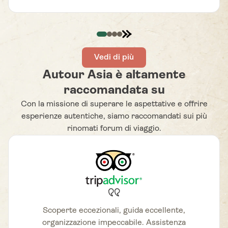
+4
organizzato, le esperienze locali autentiche e le
guide estremamente professionali e appassionate
della cultura del posto. Grazie ad Autour Asia, non
ci siamo limitati a visitare i luoghi, ma abbiamo
vissuto davvero il viaggio, entrando in contatto
Vedi di più
con le comunità locali. Consigliamo vivamente
Autour Asia è altamente
Autour Asia e non vediamo l’ora di partire di nuovo
raccomandata su
con loro.
Con la missione di superare le aspettative e offrire
esperienze autentiche, siamo raccomandati sui più
rinomati forum di viaggio.
Scoperte eccezionali, guida eccellente,
organizzazione impeccabile. Assistenza