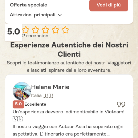
Jang - Vientiane - Wat Si Saket - Statue del
Offerta speciale
Vedi di più
Buddha - Pha That Luang - Patuxai.
Attrazioni principali
5.0
2 recensioni
Esperienze Autentiche dei Nostri
Clienti
Scopri le testimonianze autentiche dei nostri viaggiatori
e lasciati ispirare dalle loro avventure.
Helene Marie
Italia 🇮🇹
5.0
Eccellente
Un’esperienza davvero indimenticabile in Vietnam!
🇻🇳
Il nostro viaggio con Autour Asia ha superato ogni
aspettativa. L’itinerario era perfettamente