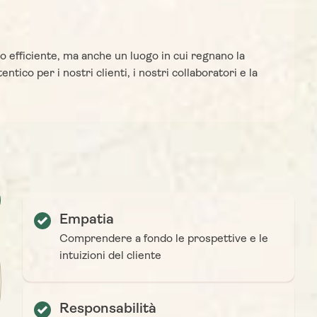
rmesso di
mi hanno spesso chiesto di
necessarie
condividere immagini, video e
acevoli e
racconti sul mio Paese. Questo mi
o efficiente, ma anche un luogo in cui regnano la
i clienti.
ha fatto capire quanto il Vietnam
ntico per i nostri clienti, i nostri collaboratori e la
za delle
continui a essere una destinazione
venturoso,
affascinante per molti viaggiatori.
ervizio
Sono anche profondamente
 che ogni
appassionato di turismo e desidero
emorabile.
far conoscere a tutti la bellezza
indimenticabile del Vietnam. Per
questo ho scelto di lavorare con
Autour Asia, un’agenzia di viaggio
rinomata specializzata in tour in
Empatia
Vietnam, per realizzare il mio sogno.
Comprendere a fondo le prospettive e le
intuizioni del cliente
Responsabilità