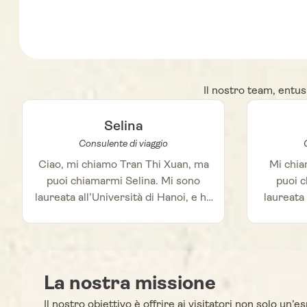
Il nostro team, entus
Selina
Consulente di viaggio
Ciao, mi chiamo Tran Thi Xuan, ma
Mi chi
puoi chiamarmi Selina. Mi sono
puoi c
laureata all’Università di Hanoi, e ho
laureata 
avuto la fortuna di entrare a far
2023 e m
parte di Autour Asia nel 2023. Con
fort
sincerità incrollabile, dedizione e
consule
una vasta esperienza nel settore dei
Asia
viaggi, io e il mio team desideriamo
La nostra missione
special
sempre offrirti i migliori tour e le
passione
Il nostro obiettivo è offrire ai visitatori non solo u