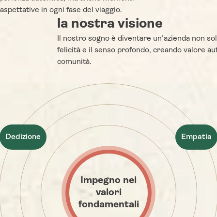
da ogni giorno. Cerco
con le persone mi ha pe
aspettative in ogni fase del viaggio.
emente nuovi orizzonti e
acquisire le competenze 
la nostra visione
affascinanti, documentando
per creare esperienze pi
Il nostro sogno è diventare un’azienda non sol
perienza sul mio “Travel
indimenticabili per i nostr
felicità e il senso profondo, creando valore aute
on il desiderio intenso di
Grazie alla mia conoscen
comunità.
videre questi momenti
lingue e al mio spirito av
nari. Ogni articolo mira a
mi dedico a offrire un s
ti in incontri autentici e
eccezionale e a garantire
re inesplorate. Spero di
cliente viva un viaggio m
 informazioni preziose e di
 la tua voglia di viaggiare.
che il mio team ti aiuti a
Dedizione
Empatia
raprendere un viaggio
aordinario tutto tuo!
Impegno nei
valori
fondamentali