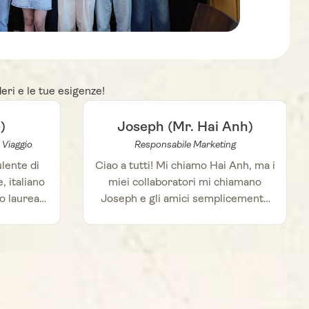
eri e le tue esigenze!
)
Joseph (Mr. Hai Anh)
 Viaggio
Responsabile Marketing
lente di
Ciao a tutti! Mi chiamo Hai Anh, ma i
, italiano
miei collaboratori mi chiamano
o laureata
Joseph e gli amici semplicemente
ubito dopo
Hai. Ho avuto l’opportunità di
e per il
approfondire due lingue
parte di
fondamentali al mondo, il francese,
ofonda
italiano e l’inglese, e le loro culture
ione di
15 anni fa. Durante la mia carriera
l contatto
linguistica, colleghi e amici stranieri