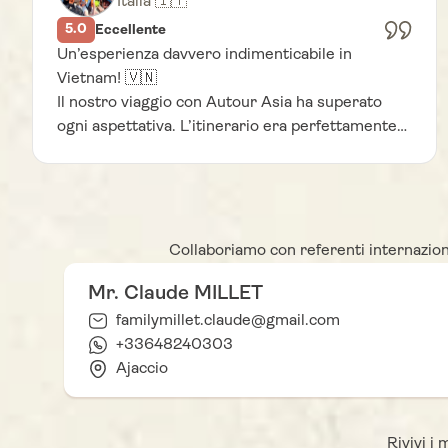
Italia 🇮🇹
5.0
Eccellente
Un’esperienza davvero indimenticabile in
Vietnam! 🇻🇳
Il nostro viaggio con Autour Asia ha superato
ogni aspettativa. L’itinerario era perfettamente
+4
organizzato, le esperienze locali autentiche e le
guide estremamente professionali e
appassionate della cultura del posto. Grazie ad
Autour Asia, non ci siamo limitati a visitare i
luoghi, ma abbiamo vissuto davvero il viaggio,
Collaboriamo con referenti internazionali
entrando in contatto con le comunità locali.
Mr. Claude MILLET
Consigliamo vivamente Autour Asia e non
vediamo l’ora di partire di nuovo con loro.
familymillet.claude@gmail.com
+33648240303
Ajaccio
Rivivi i