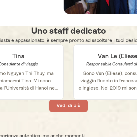
Uno staff dedicato
iasta e appassionato, è sempre pronto ad ascoltare i tuoi desid
Tina
Van Le (Eliese
Consulente di viaggio
Responsabile Consulenti di
amo Nguyen Thi Thuy, ma
Sono Van (Eliese), consu
hiamarmi Tina. Mi sono
viaggio fluente in francese
all’Università di Hanoi nel
e inglese. Nel 2019 mi son
i considero estremamente
all’Università di Hanoi e s
unata a lavorare come
ho seguito la mia passion
Vedi di più
nte di viaggi per Autour
turismo entrando a far 
, un’azienda rinomata
Autour Asia. La mia pr
izzata nel turismo. La mia
passione per l’esploraz
 per i viaggi è ciò che mi
destinazioni locali e per i
n’esperienza autentica, ma anche momenti