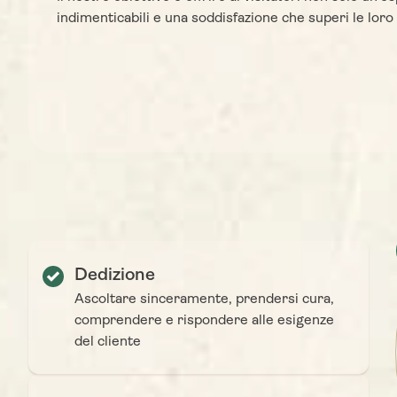
esperienze più memorabili. Siamo
gui
indimenticabili e una soddisfazione che superi le loro 
certi di riuscire a superare le tue
costant
aspettative e a renderti pienamente
culture 
soddisfatto. Lascia che io e il mio
ogni es
team prendiamo il timone e ti
Blog” c
guidiamo in un’esplorazione
condi
straordinaria, creando ricordi
straordi
preziosi che resteranno con te per
immerger
sempre!
avventu
offrirti
ispirare
Lascia 
int
Dedizione
str
Ascoltare sinceramente, prendersi cura,
comprendere e rispondere alle esigenze
del cliente