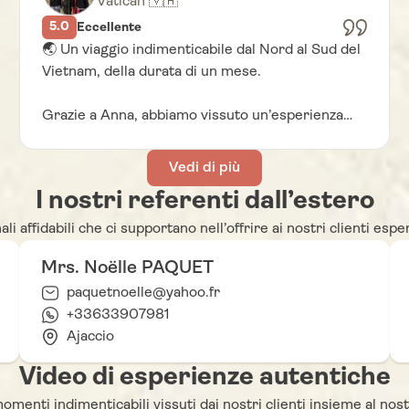
Vatican 🇻🇦
5.0
Eccellente
🌏 Un viaggio indimenticabile dal Nord al Sud del
Vietnam, della durata di un mese.
Grazie a Anna, abbiamo vissuto un’esperienza
+6
davvero eccezionale. Tutto è stato organizzato
alla perfezione: dai paesaggi magnifici alle colline
Vedi di più
del tè, dalla baia di Bai Tu Long alle risaie
I nostri referenti dall’estero
terrazzate, fino al Delta del Mekong e alla vita
vibrante di Saigon. Ogni tappa rifletteva una
 affidabili che ci supportano nell’offrire ai nostri clienti espe
profonda conoscenza del Paese e una grande
Mrs. Noëlle PAQUET
attenzione a ogni dettaglio.
paquetnoelle@yahoo.fr
Selina ha creato un itinerario su misura,
+33633907981
perfettamente adattato ai nostri desideri,
Ajaccio
combinando cultura, natura e relax. Le
Video di esperienze autentiche
sistemazioni erano affascinanti, le guide
appassionate, gli autisti molto professionali e la
 momenti indimenticabili vissuti dai nostri clienti insieme al nos