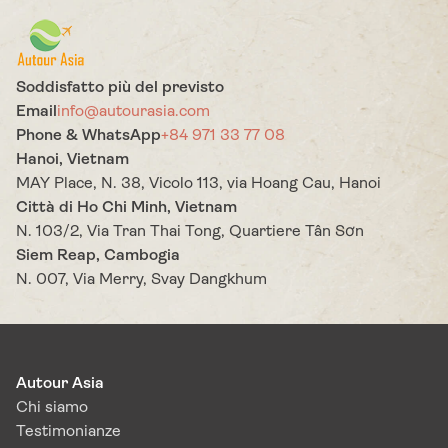
Soddisfatto più del previsto
Email
info@autourasia.com
Phone & WhatsApp
+84 971 33 77 08
Hanoi, Vietnam
MAY Place, N. 38, Vicolo 113, via Hoang Cau, Hanoi
Città di Ho Chi Minh, Vietnam
N. 103/2, Via Tran Thai Tong, Quartiere Tân Sơn
Siem Reap, Cambogia
N. 007, Via Merry, Svay Dangkhum
Autour Asia
Chi siamo
Testimonianze