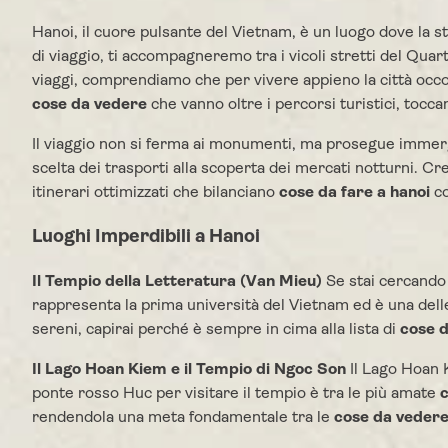
Hanoi, il cuore pulsante del Vietnam, è un luogo dove la s
di viaggio, ti accompagneremo tra i vicoli stretti del Quar
viaggi, comprendiamo che per vivere appieno la città occo
cose da vedere
che vanno oltre i percorsi turistici, tocca
Il viaggio non si ferma ai monumenti, ma prosegue immerge
scelta dei trasporti alla scoperta dei mercati notturni. C
itinerari ottimizzati che bilanciano
cose da fare a hanoi
co
Luoghi Imperdibili a Hanoi
Il Tempio della Letteratura (Van Mieu)
Se stai cercando 
rappresenta la prima università del Vietnam ed è una delle 
sereni, capirai perché è sempre in cima alla lista di
cose d
Il Lago Hoan Kiem e il Tempio di Ngoc Son
Il Lago Hoan K
ponte rosso Huc per visitare il tempio è tra le più amate
c
rendendola una meta fondamentale tra le
cose da vedere