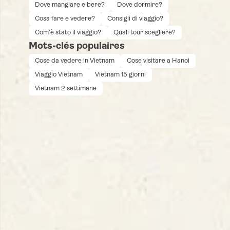
Dove mangiare e bere?
Dove dormire?
Thai Nguyen (Ba Be)
Cosa fare e vedere?
Consigli di viaggio?
Tuyen Quang
Com’è stato il viaggio?
Quali tour scegliere?
Hoi An
Mots-clés populaires
Da Nang
Cose da vedere in Vietnam
Cose visitare a Hanoi
Viaggio Vietnam
Vietnam 15 giorni
Hue
Vietnam 2 settimane
Delta del Mekong
Città di Ho Chi Minh
Quang Tri
Vinh Long
Can Tho
An Giang
Dong Thap
Khanh Hoa
Gia Lai