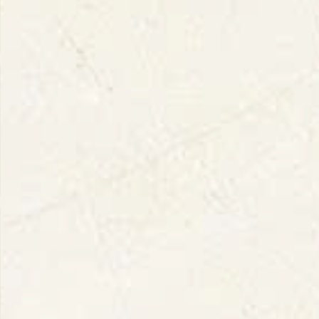
Lam Dong
Dak Lak
Son La
Lang Son
Dien Bien
Lai Chau