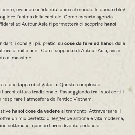
cinante, creando un'identità unica al mondo. In questo blog
ogliere l'anima della capitale. Come esperta agenzia
ffidarsi ad Autour Asia ti permetterà di scoprire
hanoi
arti i consigli più pratici su
cose da fare ad hanoi
, dalla
tura di mille anni. Con il supporto di Autour Asia, avrai
zato al massimo.
tura è una tappa obbligatoria. Questo complesso
 l'architettura tradizionale. Passeggiando tra i suoi cortili
 e respirare l'atmosfera dell'antico Vietnam.
estive
hanoi cose da vedere
al tramonto. Attraversare il
a offre un mix perfetto di leggende antiche e vita moderna,
fine settimana, quando l'area diventa pedonale.