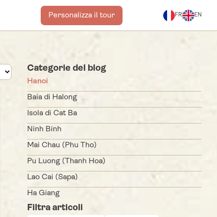
Personalizza il tour
FR
EN
Categorie del blog
Hanoi
Baia di Halong
Isola di Cat Ba
Ninh Binh
Mai Chau (Phu Tho)
Pu Luong (Thanh Hoa)
Lao Cai (Sapa)
Ha Giang
Filtra articoli
Cao Bang (Ban Gioc)