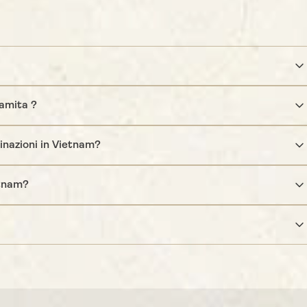
namita ?
tinazioni in Vietnam?
etnam?