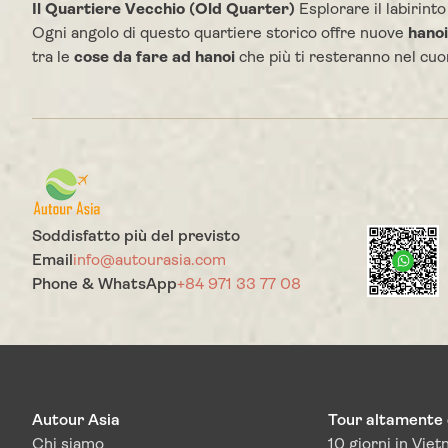
Il Quartiere Vecchio (Old Quarter)
Esplorare il labirint
Ogni angolo di questo quartiere storico offre nuove
hanoi
tra le
cose da fare ad hanoi
che più ti resteranno nel cuor
Soddisfatto più del previsto
Email
info@autourasia.com
Phone & WhatsApp
+84 971 33 77 08
Autour Asia
Tour altamente c
Chi siamo
10 giorni in Vie