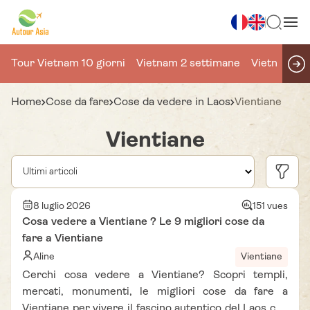
Tour Vietnam 10 giorni
Vietnam 2 settimane
Vietnam 15 
Home
Cose da fare
Cose da vedere in Laos
Vientiane
Vientiane
8 luglio 2026
151 vues
Cosa vedere a Vientiane ? Le 9 migliori cose da
fare a Vientiane
Aline
Vientiane
Cerchi cosa vedere a Vientiane? Scopri templi,
mercati, monumenti, le migliori cose da fare a
Vientiane per vivere il fascino autentico del Laos con