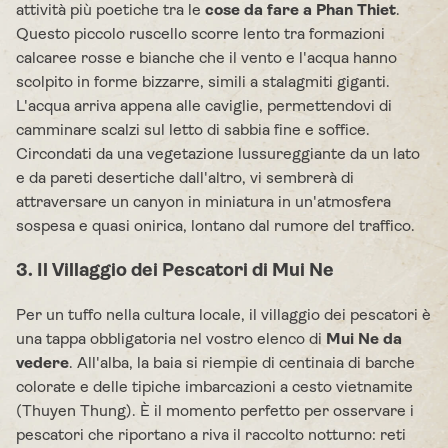
attività più poetiche tra le
cose da fare a Phan Thiet
.
Questo piccolo ruscello scorre lento tra formazioni
calcaree rosse e bianche che il vento e l'acqua hanno
scolpito in forme bizzarre, simili a stalagmiti giganti.
L'acqua arriva appena alle caviglie, permettendovi di
camminare scalzi sul letto di sabbia fine e soffice.
Circondati da una vegetazione lussureggiante da un lato
e da pareti desertiche dall'altro, vi sembrerà di
attraversare un canyon in miniatura in un'atmosfera
sospesa e quasi onirica, lontano dal rumore del traffico.
3. Il Villaggio dei Pescatori di Mui Ne
Per un tuffo nella cultura locale, il villaggio dei pescatori è
una tappa obbligatoria nel vostro elenco di
Mui Ne da
vedere
. All'alba, la baia si riempie di centinaia di barche
colorate e delle tipiche imbarcazioni a cesto vietnamite
(Thuyen Thung). È il momento perfetto per osservare i
pescatori che riportano a riva il raccolto notturno: reti