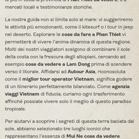
di più in tutta la provincia di
Phan Thiet da vedere
, tra
mercati locali e testimonianze storiche.
La nostra guida non si limita solo al mare: vi suggeriremo
le attività più emozionanti, come il kitesurf o i tour in jeep
nel deserto. Esplorare le
cose da fare a Phan Thiet
vi
permetterà di vivere l'anima dinamica di questa regione.
Molti dei nostri viaggiatori scelgono di combinare il sole
della costa con la frescura degli altopiani, cercando ad
esempio
cose da vedere a Lam Dong
prima di scendere
verso il litorale. Affidarsi ad
Autour Asia
, riconosciuta
come il
miglior tour operator Vietnam
, significa godere
di un itinerario perfettamente bilanciato. Come
agenzia
viaggi Vietnam
di fiducia, curiamo ogni trasferimento
affinché possiate vivere solo il meglio di questo paradiso
tropicale.
Per aiutarvi a scoprire i segreti di questa terra baciata dal
sole, abbiamo selezionato tre luoghi iconici che
rappresentano l'essenza di
Mui Ne cose da vedere