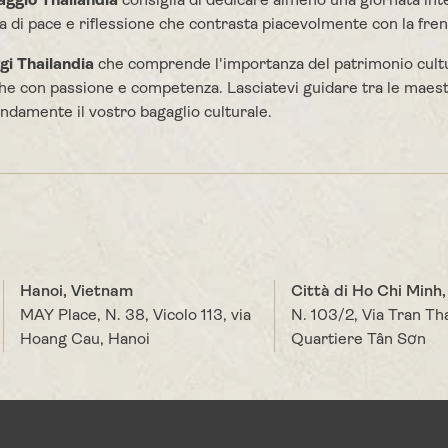
iaggio Thailandia
consiglia di dedicare almeno una giornata in
a di pace e riflessione che contrasta piacevolmente con la frene
gi Thailandia
che comprende l'importanza del patrimonio cul
iche con passione e competenza. Lasciatevi guidare tra le maes
ndamente il vostro bagaglio culturale.
Hanoi, Vietnam
Città di Ho Chi Minh
MAY Place, N. 38, Vicolo 113, via
N. 103/2, Via Tran Th
Hoang Cau, Hanoi
Quartiere Tân Sơn