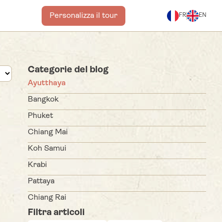
Personalizza il tour
FR
EN
Categorie del blog
Ayutthaya
Bangkok
Phuket
Chiang Mai
Koh Samui
Krabi
Pattaya
Chiang Rai
Filtra articoli
Kanchanaburi