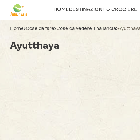
HOME
DESTINAZIONI
CROCIERE
Home
Cose da fare
Cose da vedere Thailandia
Ayutthay
Ayutthaya