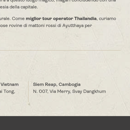
tera a questo luogo magico, magari concludendo con una
sia della capitale.
turale. Come
miglior tour operator Thailandia
, curiamo
tose rovine di mattoni rossi di Ayutthaya per
, Vietnam
Siem Reap, Cambogia
ai Tong,
N. 007, Via Merry, Svay Dangkhum