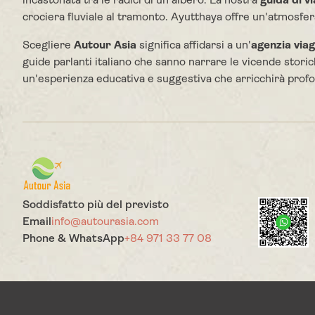
incastonata tra le radici di un albero. La nostra
guida di v
crociera fluviale al tramonto. Ayutthaya offre un'atmosfer
Scegliere
Autour Asia
significa affidarsi a un'
agenzia viag
guide parlanti italiano che sanno narrare le vicende stor
un'esperienza educativa e suggestiva che arricchirà profo
Soddisfatto più del previsto
Email
info@autourasia.com
Phone & WhatsApp
+84 971 33 77 08