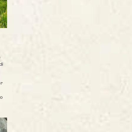
e
di
er
so