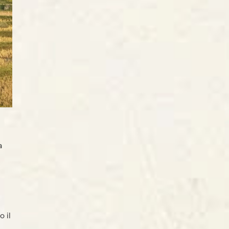
a
 il