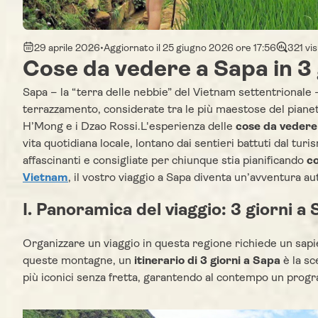
29 aprile 2026
•
Aggiornato il 25 giugno 2026 ore 17:56
321 vis
Cose da vedere a Sapa in 3 
Sapa – la “terra delle nebbie” del Vietnam settentrionale –
terrazzamento, considerate tra le più maestose del pianet
H’Mong e i Dzao Rossi.L'esperienza delle
cose da vedere 
vita quotidiana locale, lontano dai sentieri battuti dal tu
affascinanti e consigliate per chiunque stia pianificando
c
Vietnam
, il vostro viaggio a Sapa diventa un’avventura au
I. Panoramica del viaggio: 3 giorni a
Organizzare un viaggio in questa regione richiede un sapien
queste montagne, un
itinerario di 3 giorni a Sapa
è la sc
più iconici senza fretta, garantendo al contempo un progr