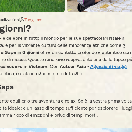
ualizzazioni
Tung Lam
giorni?
 è celebre in tutto il mondo per le sue spettacolari risaie a
a, e per la vibrante cultura delle minoranze etniche come gli
a Sapa in 3 giorni
offre un contatto profondo e autentico con 
rismo di massa. Questo itinerario rappresenta una delle tappe pi
osa vedere in Vietnam
. Con
Autour Asia -
Agenzia di viaggi
tentica, curata in ogni minimo dettaglio.
 Sapa
te equilibrio tra avventura e relax. Se è la vostra prima volta
elta ideale: è un lasso di tempo sufficiente per esplorare i luog
amma ricco di emozioni e privo di tempi morti.