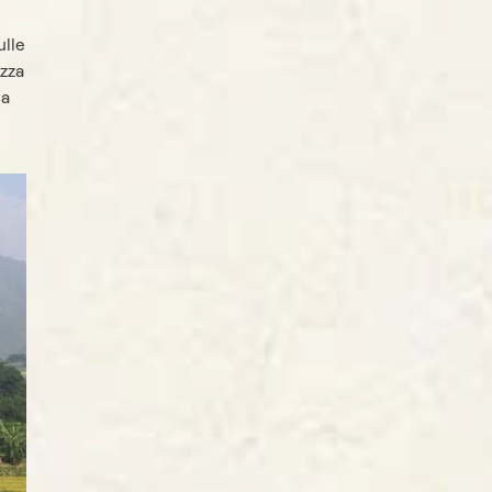
ulle
ezza
sa