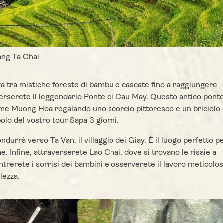
ang Ta Chai
 tra mistiche foreste di bambù e cascate fino a raggiungere
averserete il leggendario Ponte di Cau May. Questo antico pont
 fiume Muong Hoa regalando uno scorcio pittoresco e un briciolo 
olo del vostro tour Sapa 3 giorni.
condurrà verso Ta Van, il villaggio dei Giay. È il luogo perfetto p
me. Infine, attraverserete Lao Chai, dove si trovano le risaie a
ntrerete i sorrisi dei bambini e osserverete il lavoro meticolo
lezza.