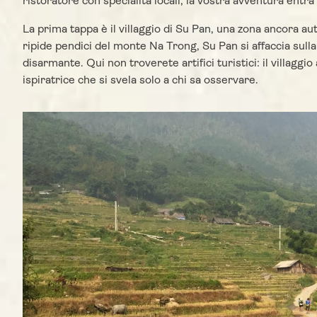
ristoratore con specialità locali, la vostra avventura entra 
La prima tappa è il villaggio di Su Pan, una zona ancora au
ripide pendici del monte Na Trong, Su Pan si affaccia sull
disarmante. Qui non troverete artifici turistici: il villag
ispiratrice che si svela solo a chi sa osservare.