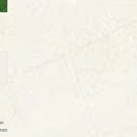
un
anzo